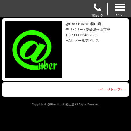
電話する
メニュー
@Uber Huzoku松山店
デリバリー / 愛媛県松山市発
TEL:090-2348-7802
MAIL:メールアドレス
ページトップへ
Copyright © @Uber Huzoku松山店 All Rights Reserved.