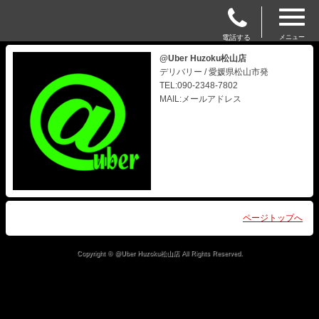
電話する
メニュー
@Uber Huzoku松山店
デリバリー / 愛媛県松山市発
TEL:090-2348-7802
MAIL:メールアドレス
ページトップへ
Copyright © @Uber Huzoku松山店 All Rights Reserved.